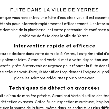
FUITE DANS LA VILLE DE YERRES
 et que vous rencontrez une fuite d'eau chez vous, il est essentie
tents pour intervenir rapidement et efficacement. L'entreprise
le domaine de la plomberie, est votre partenaire de confiance 
problème de fuite dans la ville de Yerres.
Intervention rapide et efficace
eau se déclare dans votre domicile à Yerres, il est primordial d'a
supplémentaire. Girard and Vertaldi met à votre disposition un
entés, prêts à intervenir en urgence pour réparer la fuite dans l
se et leur savoir-faire, ils identifient rapidement l'origine du p
place les solutions adéquates pour y remédier.
Techniques de détection avancées
ite d'eau de manière précise, Girard and Vertaldi utilise des te
étection avancés. Grâce à une inspection minutieuse, les plom
cision la source de la fuite, même dans les endroits les plus diffi