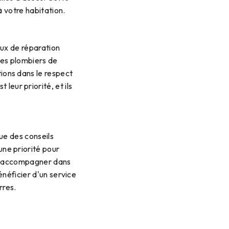
à votre habitation.
vaux de réparation
 Les plombiers de
tions dans le respect
leur priorité, et ils
gue des conseils
une priorité pour
ous accompagner dans
énéficier d'un service
rres.